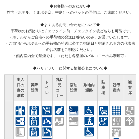
◆お客様へのおねがい◆
館内（ホテル、くまポチ邸、中庭）へのペットの同伴は、ご遠慮ください。
◆よくあるお問い合わせについて◆
・手荷物のお預かりはチェックイン前・チェックイン後どちらも可能です。
・ホテルからご自宅への手荷物の発送は着払いのみ、お受けいたします。
・ご自宅からホテルへの手荷物の発送は必ずご宿泊日と宿泊される方の代表者
のお名前をご明記ください。
・館内室内全て禁煙です。（ただし各部屋のバルコニーのみ喫煙可）
◆バリアフリーに関する情報公表について◆
出入
乳幼
ト
駐
観
口の
昇降
児
宿泊
敷地内
誘導
イ
車
客
扉の
設備
コー
設備
通路
案内
レ
場
席
形式
ナー